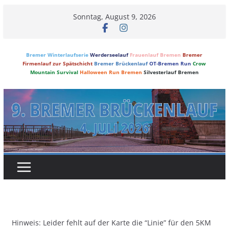
Skip
Sonntag, August 9, 2026
to
content
Bremer Winterlaufserie
Werderseelauf
Frauenlauf Bremen
Bremer
Firmenlauf zur Spätschicht
Bremer Brückenlauf
OT-Bremen Run
Crow
Mountain Survival
Halloween Run Bremen
Silvesterlauf Bremen
Hinweis: Leider fehlt auf der Karte die “Linie” für den 5KM