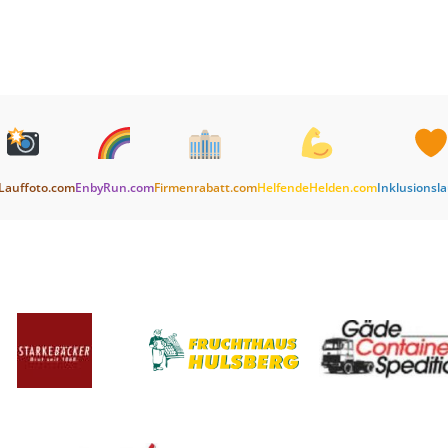
Lauffoto.com
EnbyRun.com
Firmenrabatt.com
HelfendeHelden.com
Inklusionsl