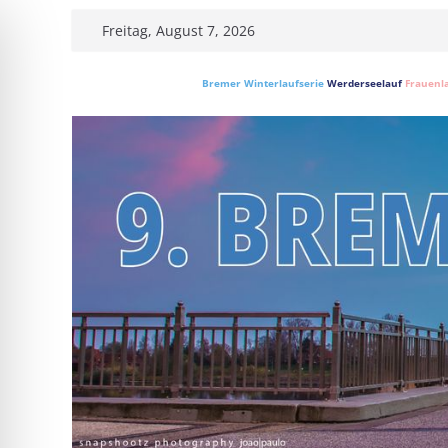
Skip
Freitag, August 7, 2026
to
content
Bremer Winterlaufserie
Werderseelauf
Frauenl