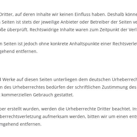
ritter, auf deren Inhalte wir keinen Einfluss haben. Deshalb könn
Seiten ist stets der jeweilige Anbieter oder Betreiber der Seiten 
öße überprüft. Rechtswidrige Inhalte waren zum Zeitpunkt der Ver
ten Seiten ist jedoch ohne konkrete Anhaltspunkte einer Rechtsver
mgehend entfernen.
nd Werke auf diesen Seiten unterliegen dem deutschen Urheberrecht
n des Urheberrechtes bedürfen der schriftlichen Zustimmung des j
ht kommerziellen Gebrauch gestattet.
iber erstellt wurden, werden die Urheberrechte Dritter beachtet. I
heberrechtsverletzung aufmerksam werden, bitten wir um einen e
umgehend entfernen.