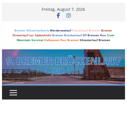
Skip
Freitag, August 7, 2026
to
content
Bremer Winterlaufserie
Werderseelauf
Frauenlauf Bremen
Bremer
Firmenlauf zur Spätschicht
Bremer Brückenlauf
OT-Bremen Run
Crow
Mountain Survival
Halloween Run Bremen
Silvesterlauf Bremen