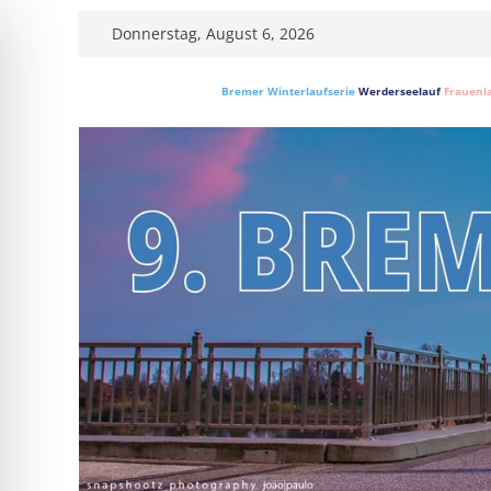
Skip
Donnerstag, August 6, 2026
to
content
Bremer Winterlaufserie
Werderseelauf
Frauenl