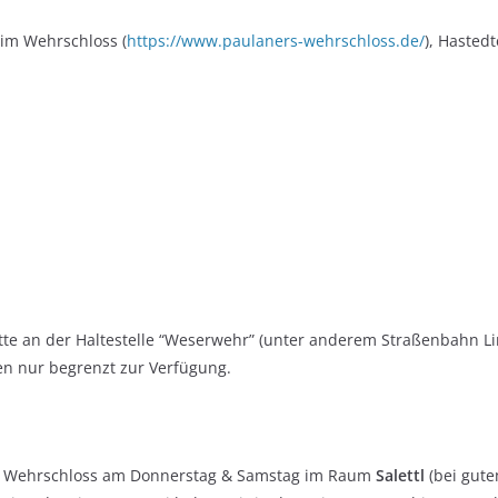
s im Wehrschloss (
https://www.paulaners-wehrschloss.de/
), Hasted
itte an der Haltestelle “Weserwehr” (unter anderem Straßenbahn Li
hen nur begrenzt zur Verfügung.
im Wehrschloss am Donnerstag & Samstag im Raum
Salettl
(bei gute