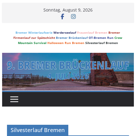
Skip
Sonntag, August 9, 2026
to
content
Bremer Winterlaufserie
Werderseelauf
Frauenlauf Bremen
Bremer
Firmenlauf zur Spätschicht
Bremer Brückenlauf
OT-Bremen Run
Crow
Mountain Survival
Halloween Run Bremen
Silvesterlauf Bremen
Silvesterlauf Bremen