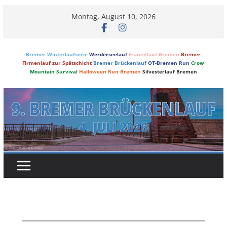
Skip
Montag, August 10, 2026
to
content
Bremer Winterlaufserie
Werderseelauf
Frauenlauf Bremen
Bremer
Firmenlauf zur Spätschicht
Bremer Brückenlauf
OT-Bremen Run
Crow
Mountain Survival
Halloween Run Bremen
Silvesterlauf Bremen