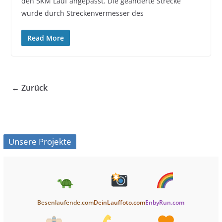
den 5KM Lauf angepasst. Die geänderte Strecke
wurde durch Streckenvermesser des
Read More
← Zurück
Unsere Projekte
Besenlaufende.com
DeinLauffoto.com
EnbyRun.com