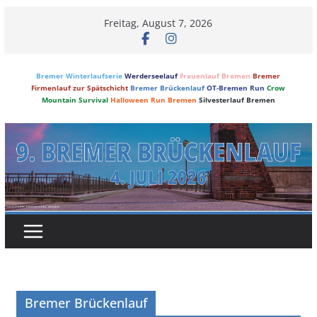
Skip
Freitag, August 7, 2026
to
content
Bremer Winterlaufserie
Werderseelauf
Frauenlauf Bremen
Bremer
Firmenlauf zur Spätschicht
Bremer Brückenlauf
OT-Bremen Run
Crow
Mountain Survival
Halloween Run Bremen
Silvesterlauf Bremen
Bremer Brückenlauf