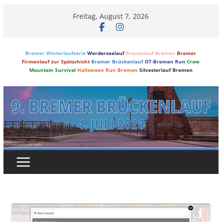
Skip
Freitag, August 7, 2026
to
content
Bremer Winterlaufserie
Werderseelauf
Frauenlauf Bremen
Bremer
Firmenlauf zur Spätschicht
Bremer Brückenlauf
OT-Bremen Run
Crow
Mountain Survival
Halloween Run Bremen
Silvesterlauf Bremen