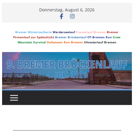
Skip
Donnerstag, August 6, 2026
to
content
Bremer Winterlaufserie
Werderseelauf
Frauenlauf Bremen
Bremer
Firmenlauf zur Spätschicht
Bremer Brückenlauf
OT-Bremen Run
Crow
Mountain Survival
Halloween Run Bremen
Silvesterlauf Bremen