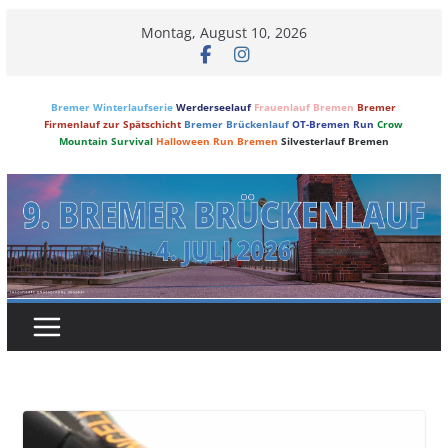
Skip
Montag, August 10, 2026
to
content
Bremer Winterlaufserie
Werderseelauf
Frauenlauf Bremen
Bremer
Firmenlauf zur Spätschicht
Bremer Brückenlauf
OT-Bremen Run
Crow
Mountain Survival
Halloween Run Bremen
Silvesterlauf Bremen